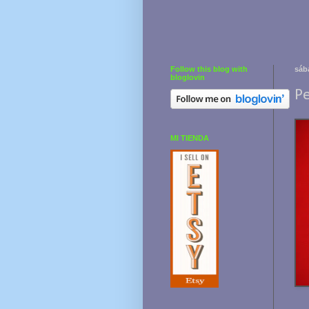
Follow this blog with
sáb
bloglovin
P
MI TIENDA