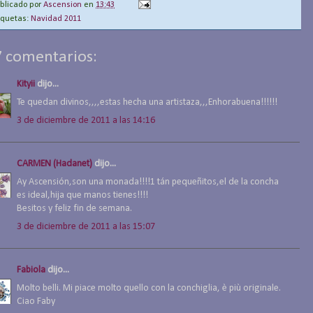
blicado por
Ascension
en
13:43
iquetas:
Navidad 2011
7 comentarios:
Kityii
dijo...
Te quedan divinos,,,,estas hecha una artistaza,,,Enhorabuena!!!!!!
3 de diciembre de 2011 a las 14:16
CARMEN (Hadanet)
dijo...
Ay Ascensión,son una monada!!!!1 tán pequeñitos,el de la concha
es ideal,hija que manos tienes!!!!
Besitos y feliz fin de semana.
3 de diciembre de 2011 a las 15:07
Fabiola
dijo...
Molto belli. Mi piace molto quello con la conchiglia, è più originale.
Ciao Faby