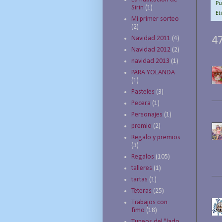
Pu
Sirin
(1)
Et
Mi primer sorteo
(2)
Navidad 2011
(4)
4
Navidad 2012
(2)
navidad 2013
(1)
PARA YOLANDA
(1)
Pasteles
(3)
Pecera
(1)
Personajes
(1)
premio
(2)
Regalo y premios
(3)
Regalos
(105)
talleres
(1)
tartas
(1)
Teteras
(25)
Trabajos con
fimo
(18)
Tuneos del "lado