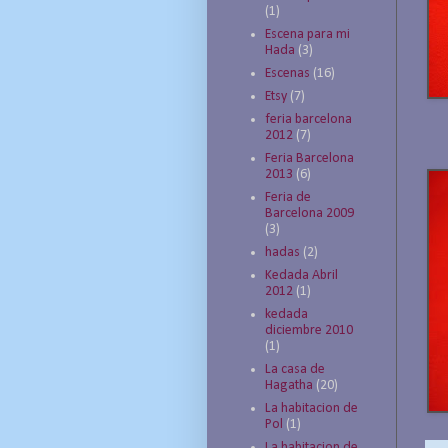
(1)
Escena para mi
Hada
(3)
Escenas
(16)
Etsy
(7)
feria barcelona
2012
(7)
Feria Barcelona
2013
(6)
Feria de
Barcelona 2009
(3)
hadas
(2)
Kedada Abril
2012
(1)
kedada
diciembre 2010
(1)
La casa de
Hagatha
(20)
La habitacion de
Pol
(1)
La habitacion de