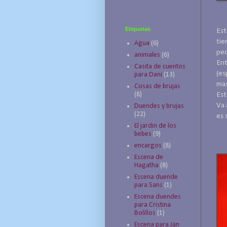
Etiquetas
Est
tie
Agua
(6)
peq
animales
(6)
Ent
Casita de cuentos
(es
para Dani
(13)
mas
Cosas de brujas
(8)
Est
Va 
Duendes y brujas
(22)
es 
El jardin de los
bebes
(9)
encargos
(8)
Escena de
Hagatha
(8)
Escena duende
para Sans
(1)
Escena duendes
para Cristina
Bolillos
(1)
Escena para Jan