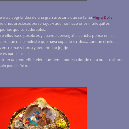
e otro cogí la idea de una gran artesana que se llama
Aligra Dolls
,
ne unos preciosos personajes y además hace unos muñequitos
ueños que son adorables.
re ellos hace pesebres y cuando conseguí la concha pensé en ella
pero que no le moleste que haya copiado su idea....aunque el mio es
 entre mar y tierra y peor hecho jejeje)
e es para mi mami.
a ir en un pequeño belén que tiene, por eso donde esta puesto ahora
solo para la foto.