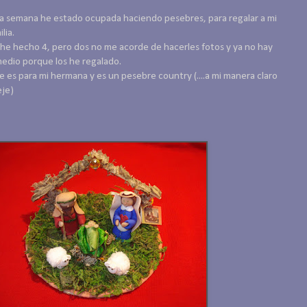
a semana he estado ocupada haciendo pesebres, para regalar a mi
lia.
he hecho 4, pero dos no me acorde de hacerles fotos y ya no hay
edio porque los he regalado.
e es para mi hermana y es un pesebre country (....a mi manera claro
eje)