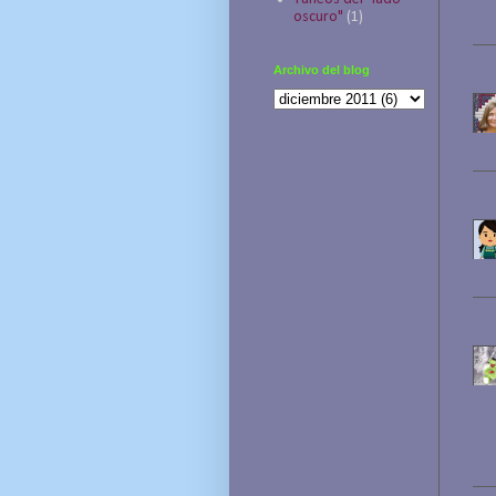
oscuro"
(1)
Archivo del blog