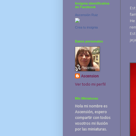
Insignia identificativa
de Facebook
Est
fami
Ascensión Ruiz
He 
rem
Crea tu insignia
Est
jej
Datos personales
Ascension
Ver todo mi perfil
Mis Miniaturas
Hola mi nombre es
Ascensión, espero
compartir con todos
vosotros mi ilusión
por las miniaturas.