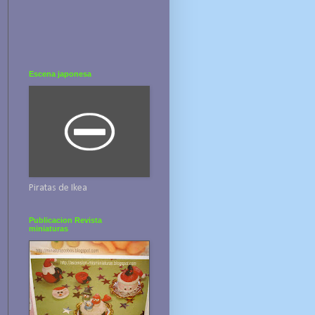
Escena japonesa
Piratas de Ikea
Publicacion Revista
miniaturas