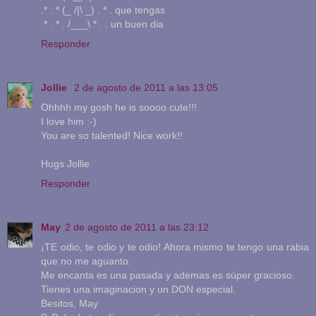
.* . * (_ /|\ _) . * . que tengas
.* . * . /___\ * . . un buen dia
Responder
Jollie
2 de agosto de 2011 a las 13:05
Ohhhh my gosh he is soooo cute!!!
I love him :-)
You are so talented! Nice work!!
Hugs Jollie
Responder
May
2 de agosto de 2011 a las 23:12
¡TE odio, te odio y te odio! Ahora mismo te tengo una rabia
que no me aguanto.
Me encanta es una pasada y ademas es súper gracioso.
Tienes una imaginacion y un DON especial.
Besitos, May