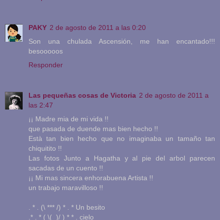
PAKY
2 de agosto de 2011 a las 0:20
Son una chulada Ascensión, me han encantado!!!
besooooos
Responder
Las pequeñas cosas de Victoria
2 de agosto de 2011 a
las 2:47
¡¡ Madre mia de mi vida !!
que pasada de duende mas bien hecho !!
Està tan bien hecho que no imaginaba un tamaño tan
chiquitito !!
Las fotos Junto a Hagatha y al pie del arbol parecen
sacadas de un cuento !!
¡¡ Mi mas sincera enhorabuena Artista !!
un trabajo maravilloso !!
. * . (\ *** /) * . * Un besito
.* . * ( \(_)/ ) * * . cielo