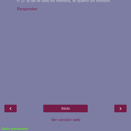
P. D. lo de te odio es mentira, te quiero un monton.
Responder
‹
›
Inicio
Ver versión web
Datos personales