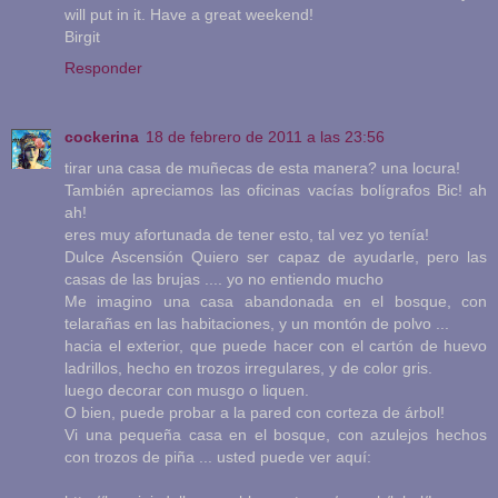
will put in it. Have a great weekend!
Birgit
Responder
cockerina
18 de febrero de 2011 a las 23:56
tirar una casa de muñecas de esta manera? una locura!
También apreciamos las oficinas vacías bolígrafos Bic! ah
ah!
eres muy afortunada de tener esto, tal vez yo tenía!
Dulce Ascensión Quiero ser capaz de ayudarle, pero las
casas de las brujas .... yo no entiendo mucho
Me imagino una casa abandonada en el bosque, con
telarañas en las habitaciones, y un montón de polvo ...
hacia el exterior, que puede hacer con el cartón de huevo
ladrillos, hecho en trozos irregulares, y de color gris.
luego decorar con musgo o liquen.
O bien, puede probar a la pared con corteza de árbol!
Vi una pequeña casa en el bosque, con azulejos hechos
con trozos de piña ... usted puede ver aquí: