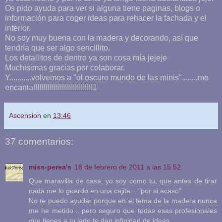
Os pido ayuda para ver si alguna tiene paginas, blogs o
información para coger ideas para rehacer la fachada y el
interior.
No soy muy buena con la madera y decorando, así que
tendría que ser algo sencillito.
Los detallitos de dentro ya son cosa mía jejeje
Muchisimas gracias por colaborar.
Y...........volvemos a "el oscuro mundo de las minis"........me
encanta!!!!!!!!!!!!!!!!!!!!!!!!!!!!!!1
Ascension
en
13:46
37 comentarios:
miss-perea's
18 de febrero de 2011 a las 15:52
Que maravilla de casa, yo soy como tu, que antes de tirar
nada me lo guardo en una cajita... "por si acaso"
No te puedo ayudar porque en el tema de la madera nunca
me he metido... pero seguro que todas esas profesionales
que tienes a tu lado te dan infinidad de ideas.