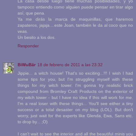
La casa desde luego tiene muchas posibilidades, y yo
tampoco entiendo como alguien puede pensar en tirar algo
así, que pena.
Ya me dirás la marca de maquinillas, que haremos
zapateros, jajaja....este Joan, también le da al coco que no
veas.
Un besito a los dos.
Responder
BiWuBär
18 de febrero de 2011 a las 23:32
Jippie... a witch house! That's so exciting...!!! I wish I had
some tips for you, but I'm struggling myself with these
things for my witch tower. I'm gonna try realistic brick
compound from Bromley Craft Products on the exterior of
my witch tower - but I have no idea if this will work for me.
I'm a real loser with these things... You'll see either a tiny
success or a total desaster on my blog (LOL). But don't
worry, just wait for the experts like Glenda, Ewa, Sans etc.
to drop by... ;O)
I can't wait to see the interior and all the beautiful minis you