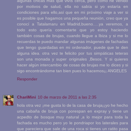
algunas chicas más que vivís cerca, pero como he venido
por motivos de salud, ella no sabía si yo estaría en
condiciones para ello,así que en mi próximo viaje a ver si
es posible que hagamos una pequeña reunión, creo que ya
conocí a Tatalamaru en Madrid,bueno.....ya veremos, a
todo esto quería comentarte que yo estoy haciendo
también cosas de brujas, cuando llegue a Ibiza y si me lo
recuerdas te puedo mandar algunas imágenes de fachadas
que tengo guardadas en mi ordenador, puede que te den
alguna idea. otra vez te felicito por tus simpáticas teteras
son una monada y super originales ,Besos. Y si quieres
hacer algún intercambio de cosas de brujas me lo dices y si
sigo encontrándome tan bien pues lo hacemos¡¡ ANGELES
Responder
ChariMini
10 de marzo de 2011 a las 2:35
hola otra vez ¡me gusta lo de la casa de bruja¡¡yo he hecho
una cabaña de bruja con porespan en expray y tiene un
acpedto de bosque muy natural ,a lo mejor para toda la
fachada es mucho pero yo le pondriapor los laterales para
que pareciera que sale de una roca si tienes un ratito pasa