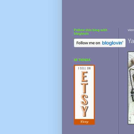
Follow this blog with
vie
bloglovin
Ya
MI TIENDA