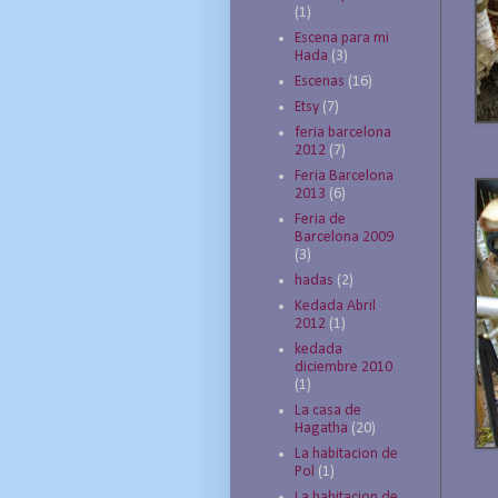
(1)
Escena para mi
Hada
(3)
Escenas
(16)
Etsy
(7)
feria barcelona
2012
(7)
Feria Barcelona
2013
(6)
Feria de
Barcelona 2009
(3)
hadas
(2)
Kedada Abril
2012
(1)
kedada
diciembre 2010
(1)
La casa de
Hagatha
(20)
La habitacion de
Pol
(1)
La habitacion de