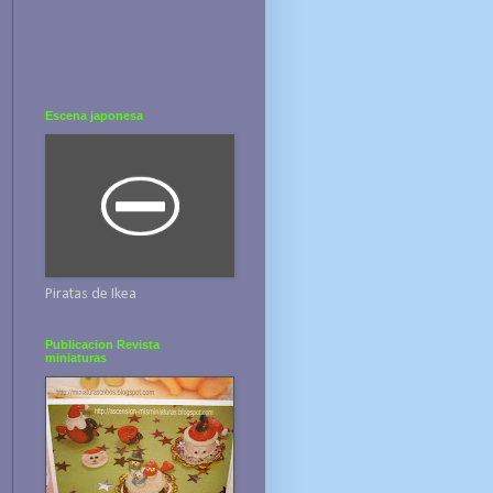
Escena japonesa
Piratas de Ikea
Publicacion Revista
miniaturas