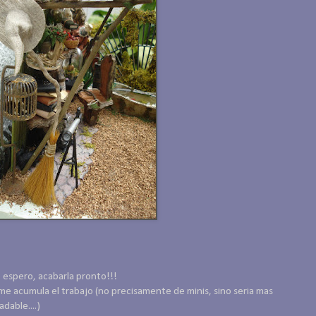
 espero, acabarla pronto!!!
me acumula el trabajo (no precisamente de minis, sino seria mas
adable....)