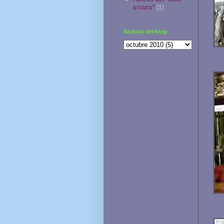
oscuro"
(1)
Archivo del blog