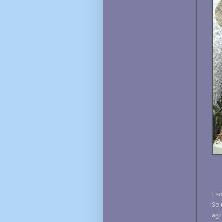
Eso
Se 
agr