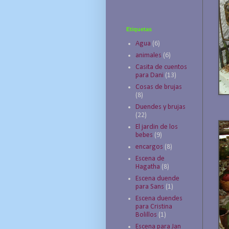
Etiquetas
Agua
(6)
animales
(6)
Casita de cuentos
para Dani
(13)
Cosas de brujas
(8)
Duendes y brujas
(22)
El jardin de los
bebes
(9)
encargos
(8)
Escena de
Hagatha
(8)
Escena duende
para Sans
(1)
Escena duendes
para Cristina
Bolillos
(1)
Escena para Jan