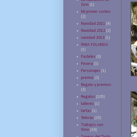
Sirin
(1)
Mi primer sorteo
(2)
Navidad 2011
(4)
Navidad 2012
(2)
navidad 2013
(1)
PARA YOLANDA
(1)
Pasteles
(3)
Pecera
(1)
Personajes
(1)
premio
(2)
Regalo y premios
(3)
Regalos
(105)
talleres
(1)
tartas
(1)
Teteras
(25)
Trabajos con
fimo
(18)
Tuneos del "lado